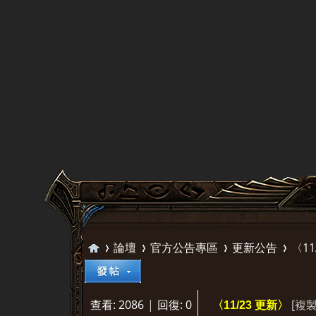
論壇
官方公告專區
更新公告
〈11
查看:
2086
|
回復:
0
[複
〈11/23 更新〉
天
»
›
›
›