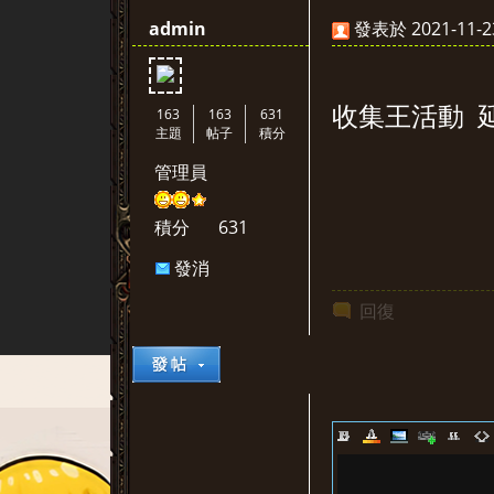
admin
發表於 2021-11-23
收集王活動 延
163
163
631
主題
帖子
積分
管理員
堂
積分
631
發消
息
回復