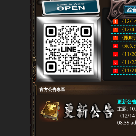
綜
〈12/1
1
〈12/
2
〈限時活
3
〈永久活
4
〈11/2
5
堂
〈11/2
6
〈11/2
7
官方公告專區
更新公
主題: 10
〈12/1
08:35
a