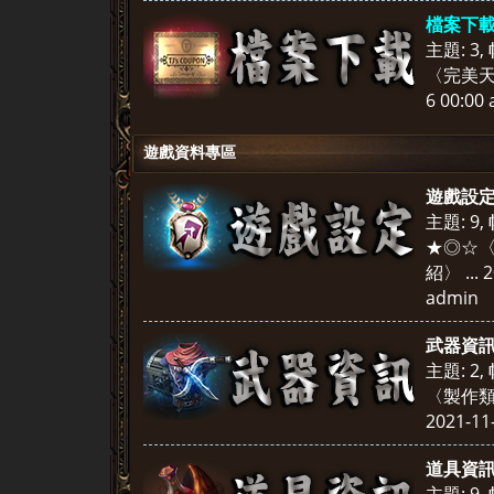
檔案下
主題: 3
,
〈完美
6 00:00
遊戲資料專區
遊戲設
主題: 9
,
★◎☆〈
紹〉 ...
2
admin
武器資
主題: 2
,
〈製作類 
2021-11
道具資