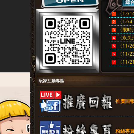
綜
〈12/1
1
〈12/
2
〈限時活
3
〈永久活
4
〈11/2
5
〈11/2
6
堂
〈11/2
7
玩家互動專區
推廣回
粉絲專