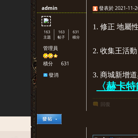
admin
發表於 2021-11-26
1. 修正 地
163
163
631
主題
帖子
積分
管理員
2. 收集王活
堂
積分
631
3. 商城新增
發消
息
〈赫卡特
回復