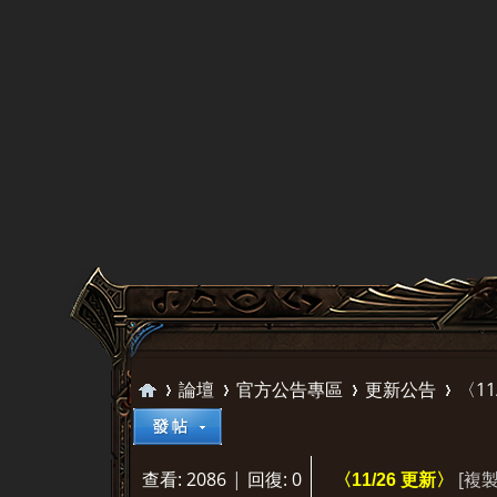
論壇
官方公告專區
更新公告
〈11
查看:
2086
|
回復:
0
[複
〈11/26 更新〉
天
»
›
›
›